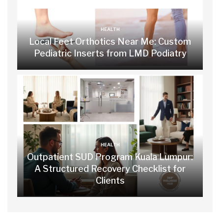
HEALTH
Local Feet Orthotics Near Me: Custom
Pediatric Inserts from LMD Podiatry
HEALTH
Outpatient SUD Program Kuala Lumpur:
A Structured Recovery Checklist for
Clients