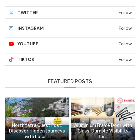
TWITTER
Follow
INSTAGRAM
Follow
YOUTUBE
Follow
TIKTOK
Follow
FEATURED POSTS
NorthYatra Guest Post:
Aluminium Frame Door with
Discover Hidden Journeys
Glass: Durable Visibility
with Local...
for...