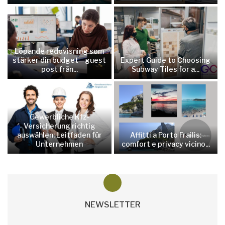
Löpande redovisning som
stärker din budget—guest
Expert Guide to Choosing
post från...
Subway Tiles for a...
Gewerbliche Kfz-
Versicherung richtig
auswählen: Leitfaden für
Affitti a Porto Frailis:
Unternehmen
comfort e privacy vicino...
NEWSLETTER