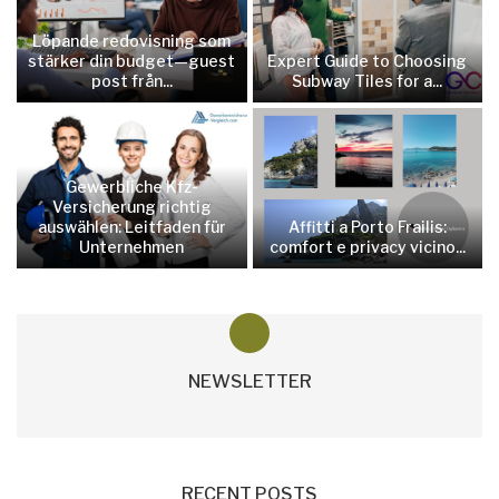
Löpande redovisning som
stärker din budget—guest
Expert Guide to Choosing
post från...
Subway Tiles for a...
Gewerbliche Kfz-
Versicherung richtig
auswählen: Leitfaden für
Affitti a Porto Frailis:
Unternehmen
comfort e privacy vicino...
NEWSLETTER
RECENT POSTS