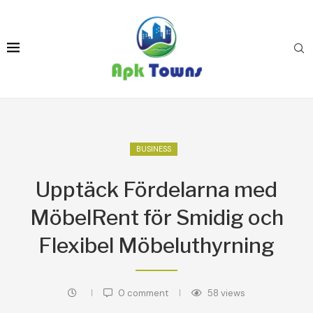
BUSINESS
Upptäck Fördelarna med
MöbelRent för Smidig och
Flexibel Möbeluthyrning
0 comment
58
views