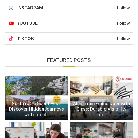
INSTAGRAM
Follow
YOUTUBE
Follow
TIKTOK
Follow
FEATURED POSTS
NorthYatra Guest Post:
Aluminium Frame Door with
Discover Hidden Journeys
Glass: Durable Visibility
with Local...
for...