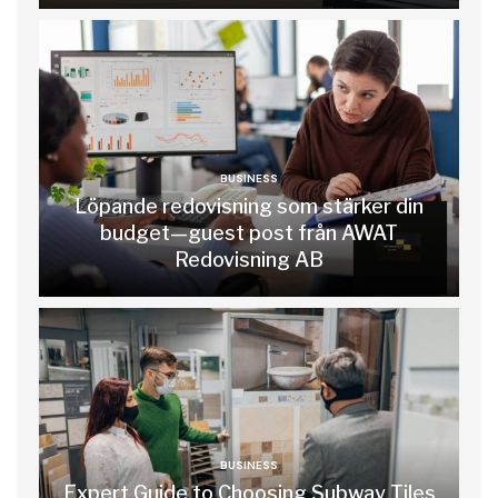
BUSINESS
Löpande redovisning som stärker din
budget—guest post från AWAT
Redovisning AB
BUSINESS
Expert Guide to Choosing Subway Tiles