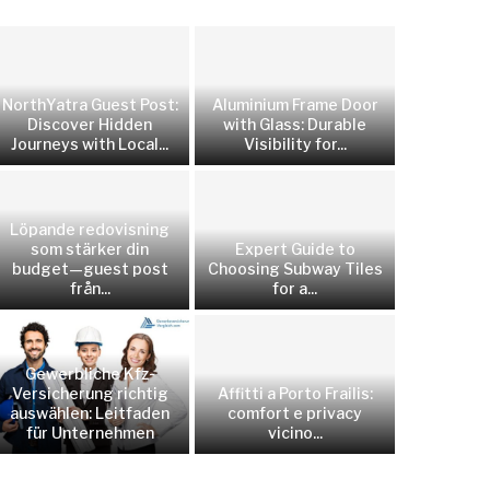
NorthYatra Guest Post:
Aluminium Frame Door
Discover Hidden
with Glass: Durable
Journeys with Local...
Visibility for...
Löpande redovisning
som stärker din
Expert Guide to
budget—guest post
Choosing Subway Tiles
från...
for a...
Gewerbliche Kfz-
Versicherung richtig
Affitti a Porto Frailis:
auswählen: Leitfaden
comfort e privacy
für Unternehmen
vicino...