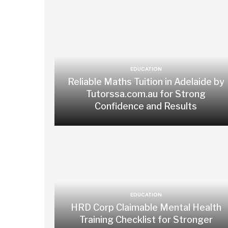
EDUCATION
Reliable Maths Tuition in Adelaide by
Tutorssa.com.au for Strong
Confidence and Results
EDUCATION
HRD Corp Claimable Mental Health
Training Checklist for Stronger