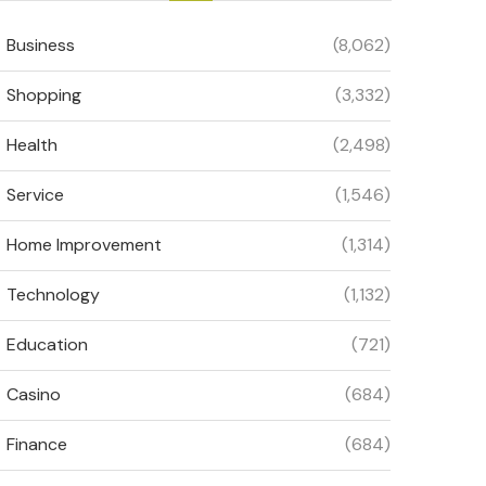
Business
(8,062)
Shopping
(3,332)
Health
(2,498)
Service
(1,546)
Home Improvement
(1,314)
Technology
(1,132)
Education
(721)
Casino
(684)
Finance
(684)