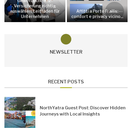
Gewerbliche Kfz-
Versicherung richtig
auswählen: Leitfaden für
Affitti a Porto Frailis:
Unternehmen
comfort e privacy vicino...
NEWSLETTER
RECENT POSTS
NorthYatra Guest Post: Discover Hidden
Journeys with Local Insights