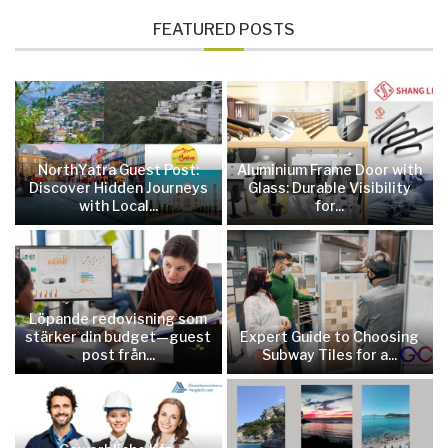
FEATURED POSTS
NorthYatra Guest Post:
Aluminium Frame Door with
Discover Hidden Journeys
Glass: Durable Visibility
with Local...
for...
Löpande redovisning som
stärker din budget—guest
Expert Guide to Choosing
post från...
Subway Tiles for a...