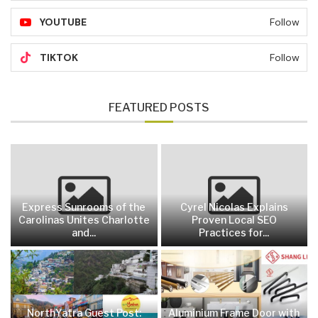
YOUTUBE
Follow
TIKTOK
Follow
FEATURED POSTS
Express Sunrooms of the
Cyrel Nicolas Explains
Carolinas Unites Charlotte
Proven Local SEO
and...
Practices for...
NorthYatra Guest Post:
Aluminium Frame Door with