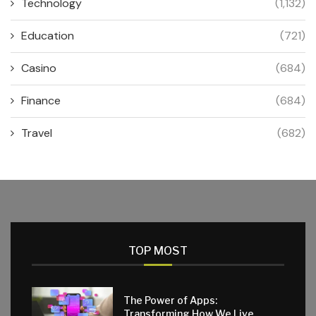
Technology
(1,132)
Education
(721)
Casino
(684)
Finance
(684)
Travel
(682)
TOP MOST
The Power of Apps:
Transforming How We Live,