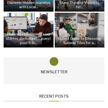
Discover Hidden Journeys
Glass: Durable Visibility
with Local...
for...
Löpande redovisning som
stärker din budget—guest
Expert Guide to Choosing
post från...
Subway Tiles for a...
NEWSLETTER
RECENT POSTS