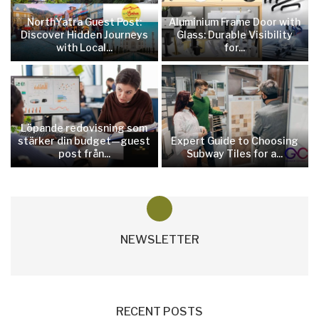
NorthYatra Guest Post:
Aluminium Frame Door with
Discover Hidden Journeys
Glass: Durable Visibility
with Local...
for...
Löpande redovisning som
stärker din budget—guest
Expert Guide to Choosing
post från...
Subway Tiles for a...
NEWSLETTER
RECENT POSTS