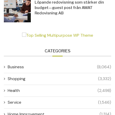
Löpande redovisning som stärker din
budget—guest post från AWAT
Redovisning AB
CATEGORIES
Business
(8,064)
Shopping
(3,332)
Health
(2,498)
Service
(1,546)
Home Improvement
(1,314)