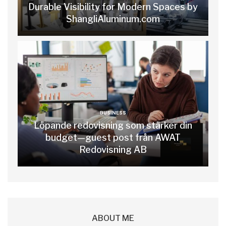
Durable Visibility for Modern Spaces by
ShangliAluminum.com
BUSINESS
Löpande redovisning som stärker din
budget—guest post från AWAT
Redovisning AB
ABOUT ME