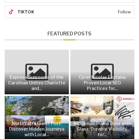
TIKTOK
Follow
FEATURED POSTS
Express Sunrooms of the
Cyrel Nicolas Explains
Carolinas Unites Charlotte
Proven Local SEO
and...
Practices for...
NorthYatra Guest Post:
Aluminium Frame Door with
Discover Hidden Journeys
Glass: Durable Visibility
with Local...
for...