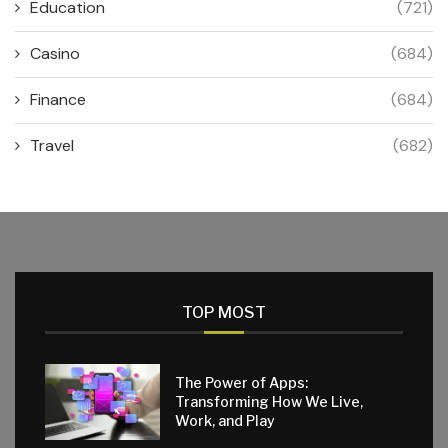
Education
(721)
Casino
(684)
Finance
(684)
Travel
(682)
TOP MOST
The Power of Apps:
Transforming How We Live,
Work, and Play