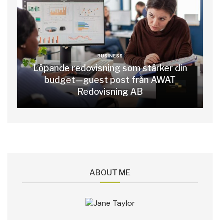
BUSINESS
Löpande redovisning som stärker din
budget—guest post från AWAT
Redovisning AB
ABOUT ME