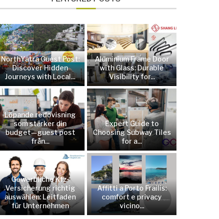
NorthYatra Guest Post:
Aluminium Frame Door
Discover Hidden
with Glass: Durable
Journeys with Local...
Visibility for...
Löpande redovisning
som stärker din
Expert Guide to
budget—guest post
Choosing Subway Tiles
från...
for a...
Gewerbliche Kfz-
Versicherung richtig
Affitti a Porto Frailis:
auswählen: Leitfaden
comfort e privacy
für Unternehmen
vicino...