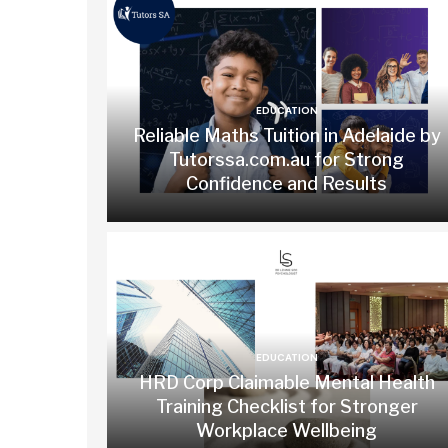
EDUCATION
Reliable Maths Tuition in Adelaide by
Tutorssa.com.au for Strong
Confidence and Results
EDUCATION
HRD Corp Claimable Mental Health
Training Checklist for Stronger
Workplace Wellbeing