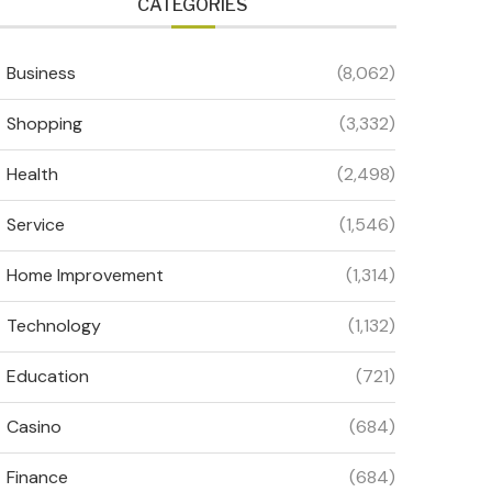
CATEGORIES
Business
(8,062)
Shopping
(3,332)
Health
(2,498)
Service
(1,546)
Home Improvement
(1,314)
Technology
(1,132)
Education
(721)
Casino
(684)
Finance
(684)